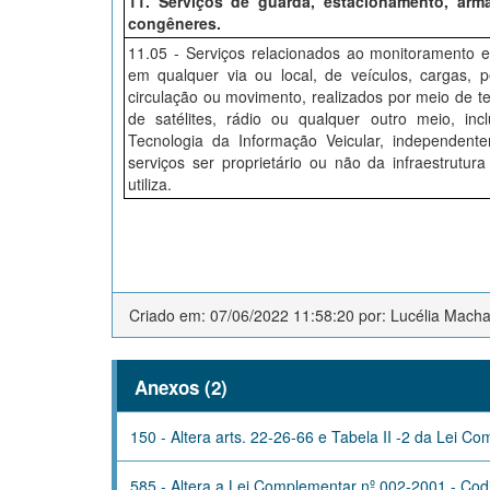
11. Serviços de guarda, estacionamento, arma
congêneres.
11.05 - Serviços relacionados ao monitoramento e
em qualquer via ou local, de veículos, cargas,
circulação ou movimento, realizados por meio de te
de satélites, rádio ou qualquer outro meio, in
Tecnologia da Informação Veicular, independent
serviços ser proprietário ou não da infraestrutu
utiliza.
Criado em: 07/06/2022 11:58:20 por: Lucélia Mach
Anexos (2)
150 - Altera arts. 22-26-66 e Tabela II -2 da Lei C
585 - Altera a Lei Complementar nº 002-2001 - Codig