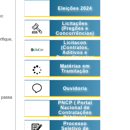
Eleições 2024
o:
Licitações
(Pregões e
Concorrências)
ifique,
Licitacon
(Contratos,
Aditivos e
Procedimentos
Licitatórios)
Matérias em
Tramitação
Ouvidoria
e passa
PNCP ( Portal
Nacional de
Contratações
Públicas)
Processo
Seletivo de