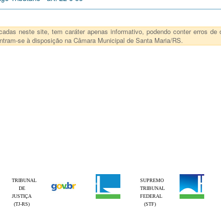
das neste site, tem caráter apenas informativo, podendo conter erros de d
ncontram-se à disposição na Câmara Municipal de Santa Maria/RS.
TRIBUNAL
SUPREMO
DE
TRIBUNAL
JUSTIÇA
FEDERAL
(TJ-RS)
(STF)