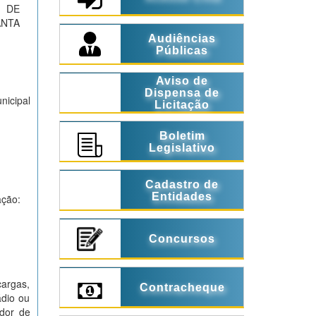
 DE
ANTA
Audiências
Públicas
Aviso de
Dispensa de
nicipal
Licitação
Boletim
Legislativo
Cadastro de
Entidades
ação:
Concursos
cargas,
Contracheque
ádio ou
ador de