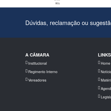
RS)
Dúvidas, reclamação ou sugest
A CÂMARA
LINK
Institucional
Home
Regimento Interno
Notíci
Vereadores
Matér
Agend
Legisl