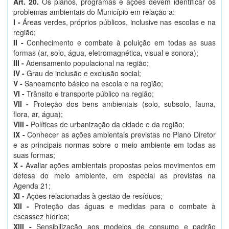
Art. 20.
Os planos, programas e ações devem identificar os
problemas ambientais do Município em relação a:
I -
Áreas verdes, próprios públicos, inclusive nas escolas e na
região;
II -
Conhecimento e combate à poluição em todas as suas
formas (ar, solo, água, eletromagnética, visual e sonora);
III -
Adensamento populacional na região;
IV -
Grau de inclusão e exclusão social;
V -
Saneamento básico na escola e na região;
VI -
Trânsito e transporte público na região;
VII -
Proteção dos bens ambientais (solo, subsolo, fauna,
flora, ar, água);
VIII -
Políticas de urbanização da cidade e da região;
IX -
Conhecer as ações ambientais previstas no Plano Diretor
e as principais normas sobre o meio ambiente em todas as
suas formas;
X -
Avaliar ações ambientais propostas pelos movimentos em
defesa do meio ambiente, em especial as previstas na
Agenda 21;
XI -
Ações relacionadas à gestão de resíduos;
XII -
Proteção das águas e medidas para o combate à
escassez hídrica;
XIII -
Sensibilização aos modelos de consumo e padrão