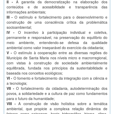
II -
A garantia da democratização na elaboração dos
conteúdos e de acessibilidade e transparência das
informações ambientais;
III -
O estímulo e fortalecimento para o desenvolvimento e
construção de uma consciência crítica da problemática
socioambiental;
IV -
O incentivo à participação individual e coletiva,
permanente e responsável, na preservação do equilíbrio do
meio ambiente, entendendo-se defesa da qualidade
ambiental como valor inseparável do exercício da cidadania;
V -
O estímulo à cooperação entre as diversas regiões do
Município de Santa Maria nos níveis micro e macrorregional,
com vistas à construção de sociedade ambientalmente
equilibrada, fundada nos princípios da sustentabilidade e
baseada nos conceitos ecológicos;
VI -
O fomento e fortalecimento da integração com a ciência e
a tecnologia;
VII -
O fortalecimento da cidadania, autodeterminação dos
povos, a solidariedade e a cultura de paz como fundamentos
para o futuro da humanidade;
VIII -
A construção de visão holística sobre a temática
ambiental, que propicie a complexa relação dinâmica de
fatores como paisagem, bacia hidrográfica, bioma, clima,