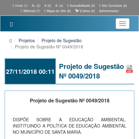
Início (1)
A+ (2)
A (3)
A- (4)
Acessibilidade (5)
Alto Contraste (6)
Webmail (7)
Mapa do Site (8)
VLibras (9)
Administrador
Toggle
navigatio
Projetos
Projeto de Sugestão
Projeto de Sugestão Nº 0049/2018
Projeto de Sugestão
27/11/2018 00:11
Nº 0049/2018
Projeto de Sugestão Nº 0049/2018
DISPÕE SOBRE A EDUCAÇÃO AMBIENTAL,
INSTITUINDO A POLÍTICA DE EDUCAÇÃO AMBIENTAL
NO MUNICÍPIO DE SANTA MARIA.