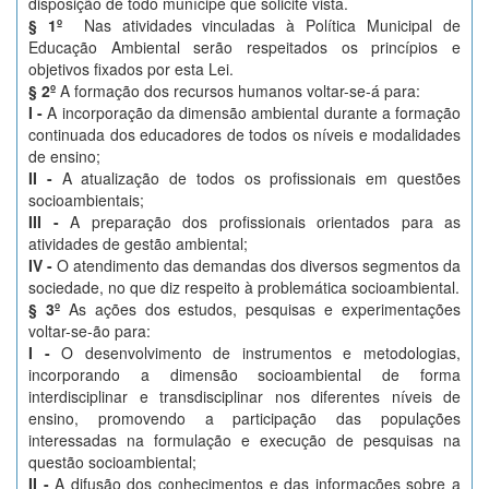
disposição de todo munícipe que solicite vista.
§ 1º
Nas atividades vinculadas à Política Municipal de
Educação Ambiental serão respeitados os princípios e
objetivos fixados por esta Lei.
§ 2º
A formação dos recursos humanos voltar-se-á para:
I -
A incorporação da dimensão ambiental durante a formação
continuada dos educadores de todos os níveis e modalidades
de ensino;
II -
A atualização de todos os profissionais em questões
socioambientais;
III -
A preparação dos profissionais orientados para as
atividades de gestão ambiental;
IV -
O atendimento das demandas dos diversos segmentos da
sociedade, no que diz respeito à problemática socioambiental.
§ 3º
As ações dos estudos, pesquisas e experimentações
voltar-se-ão para:
I -
O desenvolvimento de instrumentos e metodologias,
incorporando a dimensão socioambiental de forma
interdisciplinar e transdisciplinar nos diferentes níveis de
ensino, promovendo a participação das populações
interessadas na formulação e execução de pesquisas na
questão socioambiental;
II -
A difusão dos conhecimentos e das informações sobre a