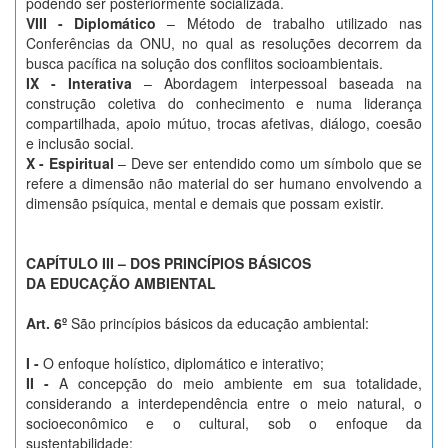
podendo ser posteriormente socializada.
VIII - Diplomático
– Método de trabalho utilizado nas
Conferências da ONU, no qual as resoluções decorrem da
busca pacífica na solução dos conflitos socioambientais.
IX - Interativa
– Abordagem interpessoal baseada na
construção coletiva do conhecimento e numa liderança
compartilhada, apoio mútuo, trocas afetivas, diálogo, coesão
e inclusão social.
X - Espiritual
– Deve ser entendido como um símbolo que se
refere a dimensão não material do ser humano envolvendo a
dimensão psíquica, mental e demais que possam existir.
CAPÍTULO III – DOS PRINCÍPIOS BÁSICOS
DA EDUCAÇÃO AMBIENTAL
Art. 6º
São princípios básicos da educação ambiental:
I -
O enfoque holístico, diplomático e interativo;
II -
A concepção do meio ambiente em sua totalidade,
considerando a interdependência entre o meio natural, o
socioeconômico e o cultural, sob o enfoque da
sustentabilidade;