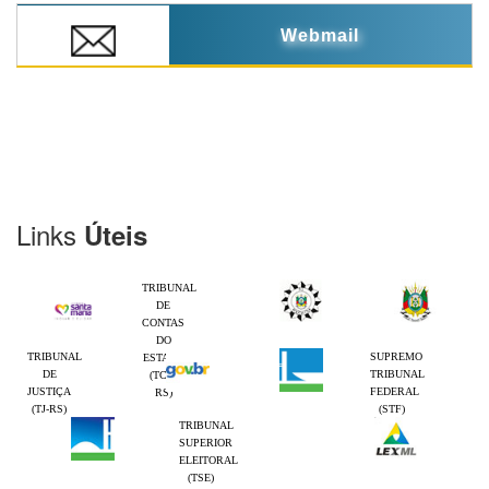
Webmail
Links
Úteis
TRIBUNAL
DE
CONTAS
DO
TRIBUNAL
SUPREMO
ESTADO
DE
TRIBUNAL
(TCE-
JUSTIÇA
FEDERAL
RS)
(TJ-RS)
(STF)
TRIBUNAL
SUPERIOR
ELEITORAL
(TSE)