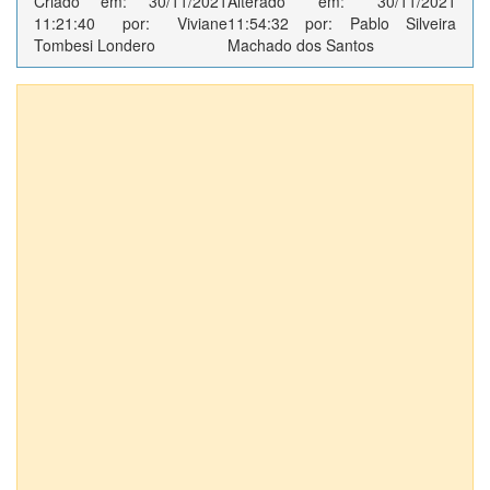
Criado em: 30/11/2021
Alterado em: 30/11/2021
11:21:40 por: Viviane
11:54:32 por: Pablo Silveira
Tombesi Londero
Machado dos Santos
Anexos (17)
13577
13578
13579
aquisicao-de-parafusos-e-materiais-para-pintura
EMENDA 2 POSTO DE SAÚDE
WhatsApp Image 2021-11-22 at 09.03.07 (1)
WhatsApp Image 2021-11-23 at 10.35.47
WhatsApp Image 2021-11-23 at 10.36.16
WhatsApp Image 2021-11-23 at 10.36.35
WhatsApp Image 2021-11-23 at 10.37.08