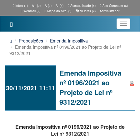
Início (1)
A+ (2)
A (3)
A- (4)
Acessibilidade (5)
Alto Contraste (6)
Webmail (7)
Mapa do Site (8)
VLibras (9)
Administrador
Toggle
navigatio
Proposições
Emenda Impositiva
Emenda Impositiva nº 0196/2021 ao Projeto de Lei nº
9312/2021
Emenda Impositiva
nº 0196/2021 ao
30/11/2021 11:11
Projeto de Lei nº
9312/2021
Emenda Impositiva nº 0196/2021 ao Projeto de
Lei nº 9312/2021