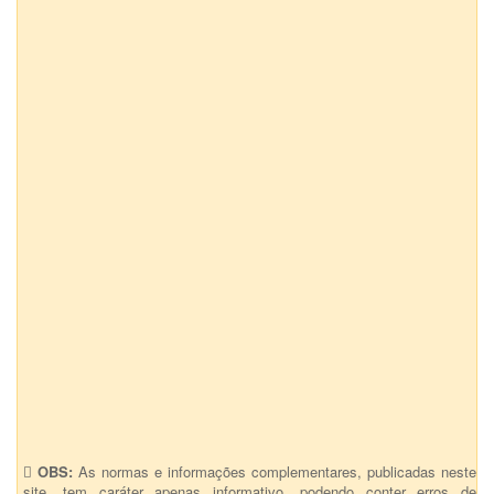
OBS:
As normas e informações complementares, publicadas neste
site, tem caráter apenas informativo, podendo conter erros de