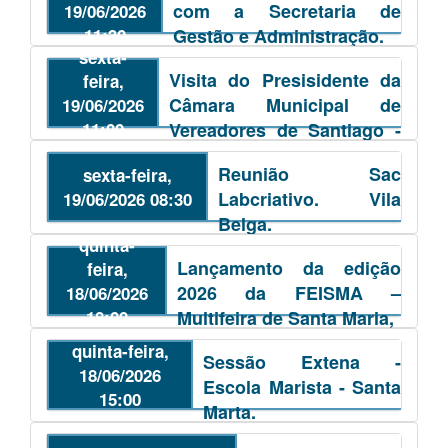
com a Secretaria de
19/06/2026
11:30
Gestão e Administração.
sexta-
Visita do Presisidente da
feira,
Câmara Municipal de
19/06/2026
11:00
Vereadores de Santiago -
RS. Vereador Éldrio
Reunião Sac
sexta-feira,
Machado Flores .
Labcriativo. Vila
19/06/2026 08:30
Belga.
quinta-
Lançamento da edição
feira,
2026 da FEISMA –
18/06/2026
18:00
Multifeira de Santa Maria,
quinta-feira,
Sessão Extena -
18/06/2026
Escola Marista - Santa
15:00
Marta.