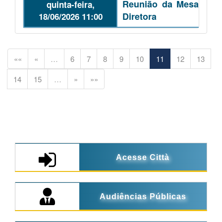
Reunião da Mesa
quinta-feira,
Diretora
18/06/2026 11:00
««
«
…
6
7
8
9
10
11
12
13
14
15
…
»
»»
Acesse Città
Audiências Públicas