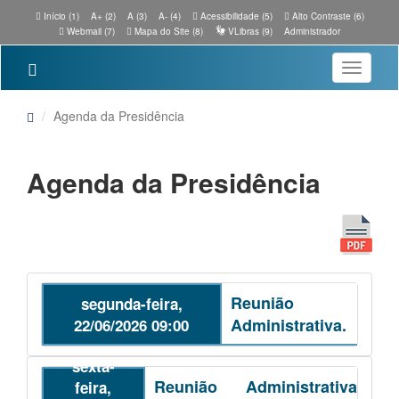
Início (1)
A+ (2)
A (3)
A- (4)
Acessibilidade (5)
Alto Contraste (6)
Webmail (7)
Mapa do Site (8)
VLibras (9)
Administrador
Toggle
navigatio
Agenda da Presidência
Agenda da Presidência
Reunião
segunda-feira,
Administrativa.
22/06/2026 09:00
sexta-
Reunião Administrativa
feira,