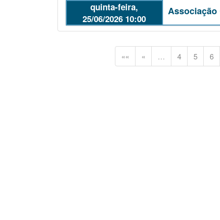
quinta-feira,
Associação 
25/06/2026 10:00
««
«
…
4
5
6