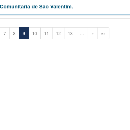
Comunitaria de São Valentim.
7
8
9
10
11
12
13
…
»
»»