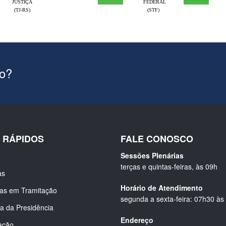
JUSTIÇA
FEDERAL
(TJ-RS)
(STF)
ão?
S RÁPIDOS
FALE CONOSCO
Sessões Plenárias
terças e quintas-feiras, às 09h
as
Horário de Atendimento
ias em Tramitação
segunda a sexta-feira: 07h30 às
a da Presidência
Endereço
ação