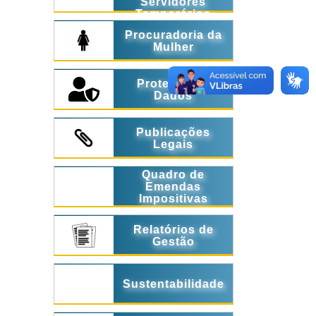
Servidores
Temporários
Procuradoria da
Mulher
Proteção de
Dados
Publicações
Legais
Quadro de
Emendas
Impositivas
Relatórios de
Gestão
Sustentabilidade