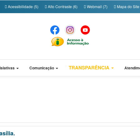
Acessibilidade (5)
Alto Contraste (6)
Webmail (7)
Mapa do Site 
TRANSPARÊNCIA
islativas
Comunicação
Atendim
sília.