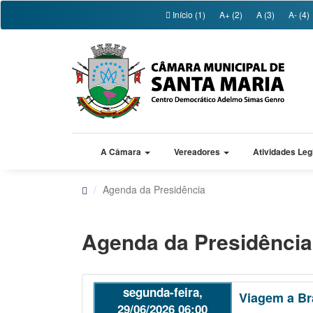
Início (1)
A+ (2)
A (3)
A- (4)
A Câmara
Vereadores
Atividades Leg
Agenda da Presidência
Agenda da Presidência
segunda-feira,
Viagem a Bra
29/06/2026 06:00