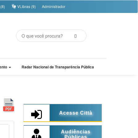
(8)
VLibras (9)
Administrador
ento
Radar Nacional de Transparência Pública
Acesse Città
Audiências
Públicas