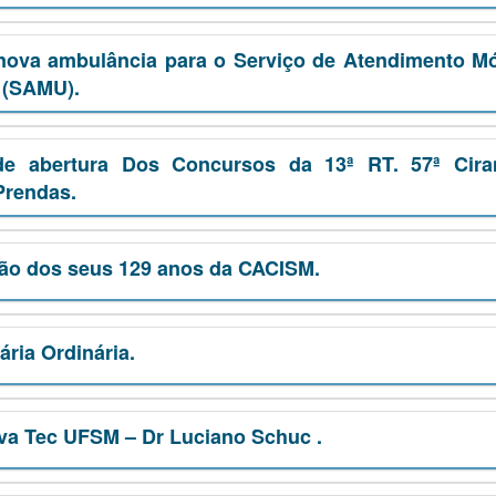
nova ambulância para o Serviço de Atendimento M
 (SAMU).
de abertura Dos Concursos da 13ª RT. 57ª Cira
Prendas.
o dos seus 129 anos da CACISM.
ria Ordinária.
ova Tec UFSM – Dr Luciano Schuc .