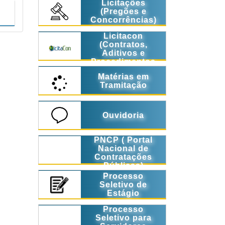
Licitações
(Pregões e
Concorrências)
Licitacon
(Contratos,
Aditivos e
Procedimentos
Licitatórios)
Matérias em
Tramitação
Ouvidoria
PNCP ( Portal
Nacional de
Contratações
Públicas)
Processo
Seletivo de
Estágio
Processo
Seletivo para