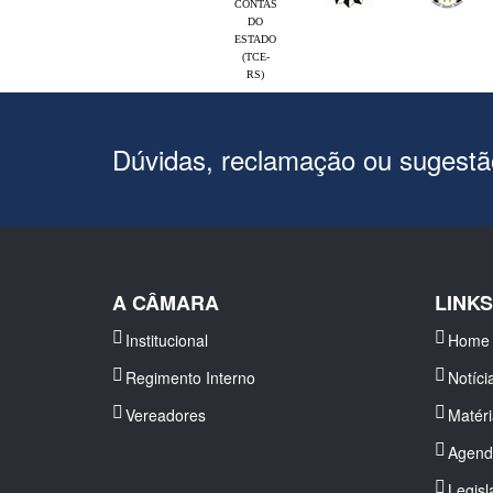
CONTAS
DO
ESTADO
(TCE-
RS)
Dúvidas, reclamação ou sugest
A CÂMARA
LINK
Institucional
Home
Regimento Interno
Notíci
Vereadores
Matér
Agend
Legisl