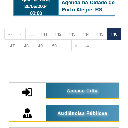
Agenda na Cidade de
26/06/2024
Porto Alegre. RS.
08:00
««
«
…
141
142
143
144
145
146
147
148
149
150
…
»
»»
Acesse Città
Audiências Públicas