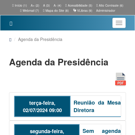
Início (1)
A+ (2)
A (3)
A- (4)
Acessibilidade (5)
Alto Contraste (6)
Webmail (7)
Mapa do Site (8)
VLibras (9)
Administrador
Toggle
navigatio
Agenda da Presidência
Agenda da Presidência
Reunião da Mesa
terça-feira,
Diretora
02/07/2024 09:00
Sem agenda
segunda-feira,