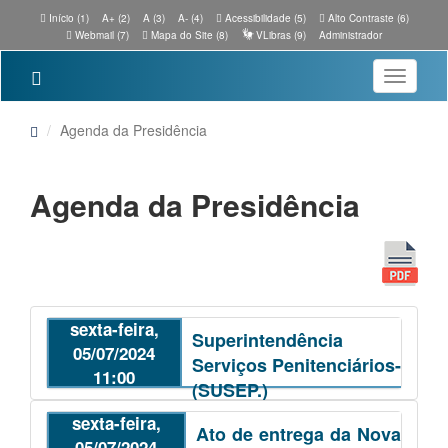
Início (1)
A+ (2)
A (3)
A- (4)
Acessibilidade (5)
Alto Contraste (6)
Webmail (7)
Mapa do Site (8)
VLibras (9)
Administrador
Toggle
navigatio
Agenda da Presidência
Agenda da Presidência
sexta-feira,
Superintendência
05/07/2024
Serviços Penitenciários-
11:00
(SUSEP.)
sexta-feira,
Ato de entrega da Nova
05/07/2024