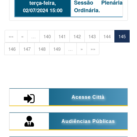
Sessão Plenária
terça-feira,
Ordinária.
02/07/2024 15:00
««
«
…
140
141
142
143
144
145
146
147
148
149
…
»
»»
Acesse Città
Audiências Públicas