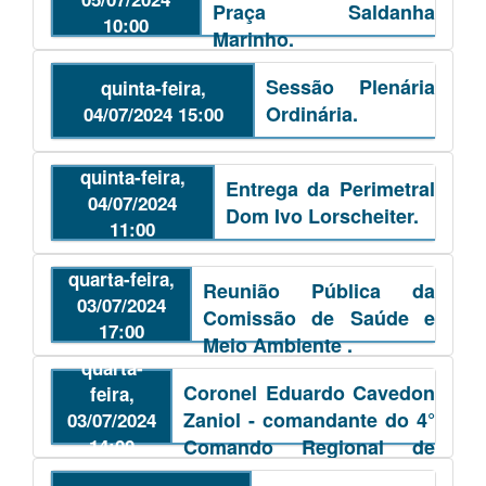
Praça Saldanha
10:00
Marinho.
Sessão Plenária
quinta-feira,
Ordinária.
04/07/2024 15:00
quinta-feira,
Entrega da Perimetral
04/07/2024
Dom Ivo Lorscheiter.
11:00
quarta-feira,
Reunião Pública da
03/07/2024
Comissão de Saúde e
17:00
Meio Ambiente .
quarta-
Coronel Eduardo Cavedon
feira,
Zaniol - comandante do 4°
03/07/2024
14:00
Comando Regional de
Bombeiro Militar.