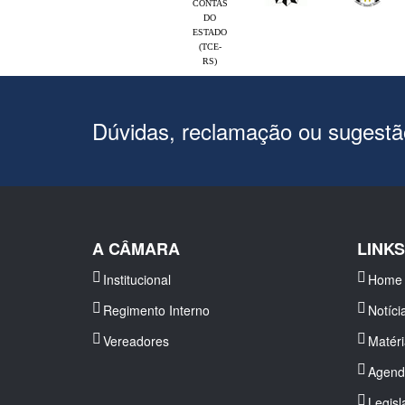
CONTAS
DO
ESTADO
(TCE-
RS)
Dúvidas, reclamação ou sugest
A CÂMARA
LINK
Institucional
Home
Regimento Interno
Notíci
Vereadores
Matér
Agend
Legisl