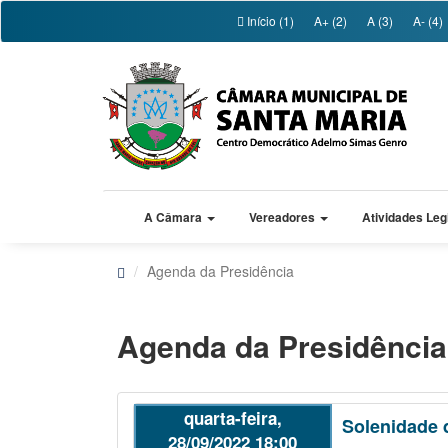
Início (1)
A+ (2)
A (3)
A- (4)
A Câmara
Vereadores
Atividades Leg
Agenda da Presidência
Agenda da Presidência
quarta-feira,
Solenidade 
28/09/2022 18:00