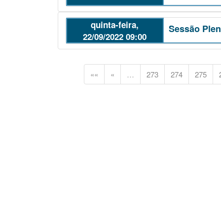
quinta-feira,
Sessão Plená
22/09/2022 09:00
««
«
…
273
274
275