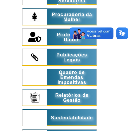
Servidores
Temporários
Procuradoria da
Mulher
Proteção de
Dados
Publicações
Legais
Quadro de
Emendas
Impositivas
Relatórios de
Gestão
Sustentabilidade