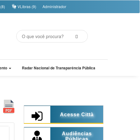
(8)
VLibras (9)
Administrador
ento
Radar Nacional de Transparência Pública
Acesse Città
Audiências
Públicas