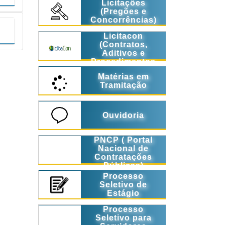
Licitações
(Pregões e
Concorrências)
Licitacon
(Contratos,
Aditivos e
Procedimentos
Licitatórios)
Matérias em
Tramitação
Ouvidoria
PNCP ( Portal
Nacional de
Contratações
Públicas)
Processo
Seletivo de
Estágio
Processo
Seletivo para