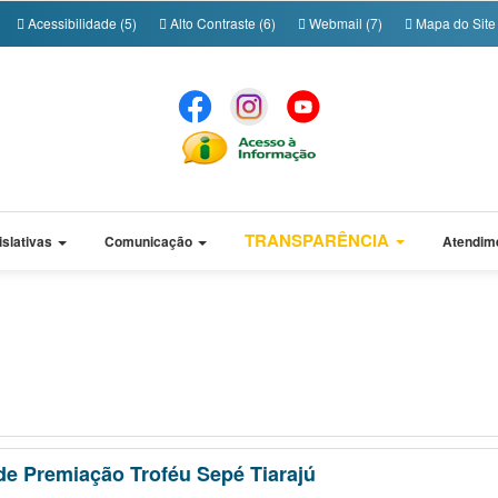
Acessibilidade (5)
Alto Contraste (6)
Webmail (7)
Mapa do Site 
TRANSPARÊNCIA
islativas
Comunicação
Atendim
de Premiação Troféu Sepé Tiarajú