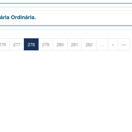
ria Ordinária.
276
277
278
279
280
281
282
…
»
»»