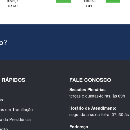
JUSTIÇA
FEDERAL
(TJ-RS)
(STF)
ão?
S RÁPIDOS
FALE CONOSCO
Sessões Plenárias
terças e quintas-feiras, às 09h
as
Horário de Atendimento
ias em Tramitação
segunda a sexta-feira: 07h30 às
a da Presidência
Endereço
ação