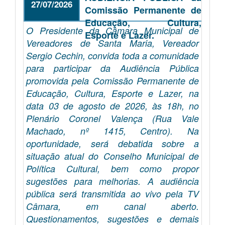
27/07/2026
Comissão Permanente de
Educação, Cultura,
O Presidente da Câmara Municipal de
Esporte e Lazer.
Vereadores de Santa Maria, Vereador
Sergio Cechin, convida toda a comunidade
para participar da Audiência Pública
promovida pela Comissão Permanente de
Educação, Cultura, Esporte e Lazer, na
data 03 de agosto de 2026, às 18h, no
Plenário Coronel Valença (Rua Vale
Machado, nº 1415, Centro). Na
oportunidade, será debatida sobre a
situação atual do Conselho Municipal de
Política Cultural, bem como propor
sugestões para melhorias. A audiência
pública será transmitida ao vivo pela TV
Câmara, em canal aberto.
Questionamentos, sugestões e demais