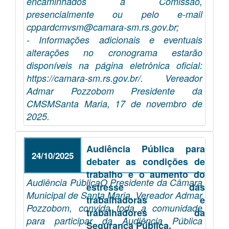
encaminhados à Comissão,
presencialmente ou pelo e-mail
cppardcmvsm@camara-sm.rs.gov.br;
- Informações adicionais e eventuais
alterações no cronograma estarão
disponíveis na página eletrônica oficial:
https://camara-sm.rs.gov.br/. Vereador
Admar Pozzobom Presidente da
CMSMSanta Maria, 17 de novembro de
2025.
Audiência Pública para
24/10/2025
debater as condições de
trabalho e o aumento do
Audiência PúblicaO Presidente da Câmara
estresse das
Municipal de Santa Maria, Vereador Admar
trabalhadoras e
Pozzobom, convida toda a comunidade
trabalhadores da
para participar da Audiência Pública
Segurança Pública.