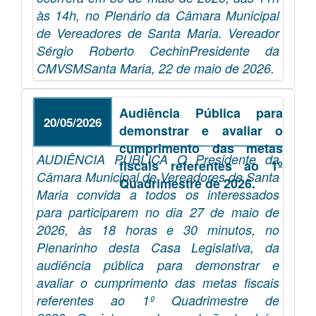
às 14h, no Plenário da Câmara Municipal
de Vereadores de Santa Maria. Vereador
Sérgio Roberto CechinPresidente da
CMVSMSanta Maria, 22 de maio de 2026.
Audiência Pública para
20/05/2026
demonstrar e avaliar o
cumprimento das metas
AUDIÊNCIA PÚBLICA O Presidente da
fiscais referentes ao 1º
Câmara Municipal de Vereadores de Santa
Quadrimestre de 2026.
Maria convida a todos os interessados
para participarem no dia 27 de maio de
2026, às 18 horas e 30 minutos, no
Plenarinho desta Casa Legislativa, da
audiência pública para demonstrar e
avaliar o cumprimento das metas fiscais
referentes ao 1º Quadrimestre de