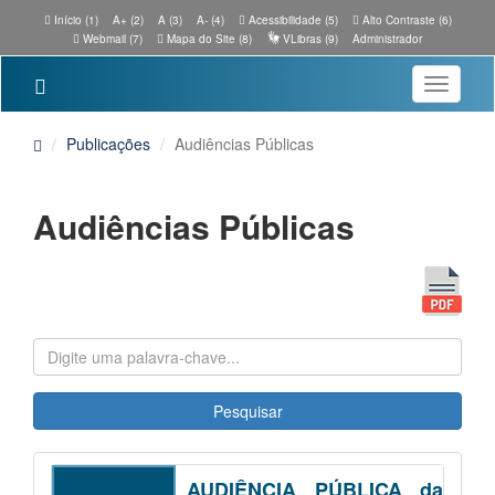
Início (1)
A+ (2)
A (3)
A- (4)
Acessibilidade (5)
Alto Contraste (6)
Webmail (7)
Mapa do Site (8)
VLibras (9)
Administrador
Toggle
navigatio
Publicações
Audiências Públicas
Audiências Públicas
Pesquisar
AUDIÊNCIA PÚBLICA da