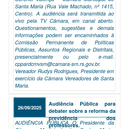
Santa Maria (Rua Vale Machado, nº 1415,
Centro). A audiência será transmitida ao
vivo pela TV Câmara, em canal aberto.
Questionamentos, sugestões e demais
informações podem ser encaminhados à
Comissão Permanente de Políticas
Públicas, Assuntos Regionais e Distritais,
presencialmente ou pelo e-mail.
cppardcmvsm@camara-sm.rs.gov.br.
Vereador Rudys Rodrigues, Presidente em
exercício da Câmara Vereadores de Santa
Maria.
Audiência Pública para
26/09/2025
debater sobre a reforma da
previdência dos
AUDIÊNCIA PÚBLICA O Presidente da
professores.