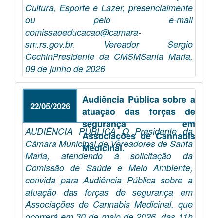
Cultura, Esporte e Lazer, presencialmente
ou pelo e-mail
comissaoeducacao@camara-
sm.rs.gov.br. Vereador Sergio
CechinPresidente da CMSMSanta Maria,
09 de junho de 2026
Audiência Pública sobre a
22/05/2026
atuação das forças de
segurança em
AUDIÊNCIA PÚBLICA O Presidente da
Associações de Cannabis
Câmara Municipal de Vereadores de Santa
Medicinal.
Maria, atendendo à solicitação da
Comissão de Saúde e Meio Ambiente,
convida para Audiência Pública sobre a
atuação das forças de segurança em
Associações de Cannabis Medicinal, que
ocorrerá em 30 de maio de 2026, das 11h