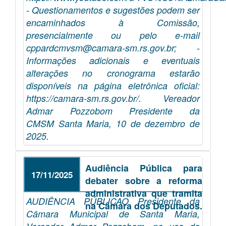
- Questionamentos e sugestões podem ser
encaminhados à Comissão,
presencialmente ou pelo e-mail
cppardcmvsm@camara-sm.rs.gov.br; -
Informações adicionais e eventuais
alterações no cronograma estarão
disponíveis na página eletrônica oficial:
https://camara-sm.rs.gov.br/. Vereador
Admar Pozzobom Presidente da
CMSM Santa Maria, 10 de dezembro de
2025.
Audiência Pública para
17/11/2025
debater sobre a reforma
administrativa que tramita
AUDIÊNCIA PÚBLICAO Presidente da
na Câmara dos Deputados.
Câmara Municipal de Santa Maria,