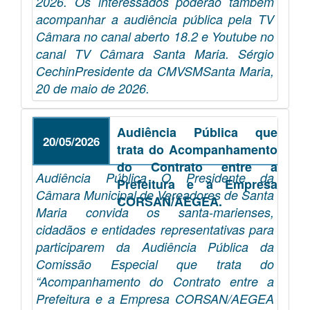
2026. Os interessados poderão também
acompanhar a audiência pública pela TV
Câmara no canal aberto 18.2 e Youtube no
canal TV Câmara Santa Maria. Sérgio
CechinPresidente da CMVSMSanta Maria,
20 de maio de 2026.
Audiência Pública que
20/05/2026
trata do Acompanhamento
do Contrato entre a
Audiência Pública O Presidente da
Prefeitura e a Empresa
Câmara Municipal de Vereadores de Santa
CORSAN/AEGEA.
Maria convida os santa-marienses,
cidadãos e entidades representativas para
participarem da Audiência Pública da
Comissão Especial que trata do
“Acompanhamento do Contrato entre a
Prefeitura e a Empresa CORSAN/AEGEA