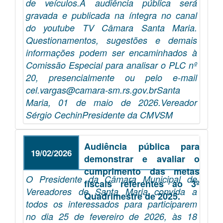
de veículos.A audiência pública será
gravada e publicada na íntegra no canal
do youtube TV Câmara Santa Maria.
Questionamentos, sugestões e demais
informações podem ser encaminhados à
Comissão Especial para analisar o PLC nº
20, presencialmente ou pelo e-mail
cel.vargas@camara-sm.rs.gov.brSanta
Maria, 01 de maio de 2026.Vereador
Sérgio CechinPresidente da CMVSM
Audiência pública para
19/02/2026
demonstrar e avaliar o
cumprimento das metas
O Presidente da Câmara Municipal de
fiscais referentes ao 3º
Vereadores de Santa Maria convida a
Quadrimestre de 2025.
todos os interessados para participarem
no dia 25 de fevereiro de 2026, às 18