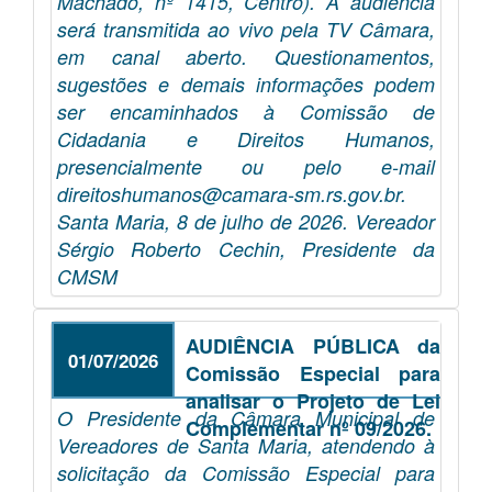
Machado, nº 1415, Centro). A audiência
será transmitida ao vivo pela TV Câmara,
em canal aberto. Questionamentos,
sugestões e demais informações podem
ser encaminhados à Comissão de
Cidadania e Direitos Humanos,
presencialmente ou pelo e-mail
direitoshumanos@camara-sm.rs.gov.br.
Santa Maria, 8 de julho de 2026. Vereador
Sérgio Roberto Cechin, Presidente da
CMSM
AUDIÊNCIA PÚBLICA da
01/07/2026
Comissão Especial para
analisar o Projeto de Lei
O Presidente da Câmara Municipal de
Complementar nº 09/2026.
Vereadores de Santa Maria, atendendo à
solicitação da Comissão Especial para