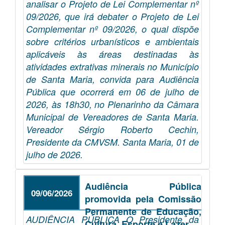
analisar o Projeto de Lei Complementar nº
09/2026, que irá debater o Projeto de Lei
Complementar nº 09/2026, o qual dispõe
sobre critérios urbanísticos e ambientais
aplicáveis às áreas destinadas às
atividades extrativas minerais no Município
de Santa Maria, convida para Audiência
Pública que ocorrerá em 06 de julho de
2026, às 18h30, no Plenarinho da Câmara
Municipal de Vereadores de Santa Maria.
Vereador Sérgio Roberto Cechin,
Presidente da CMVSM. Santa Maria, 01 de
julho de 2026.
Audiência Pública
09/06/2026
promovida pela Comissão
Permanente de Educação,
AUDIÊNCIA PÚBLICA O Presidente da
Cultura, Esporte e Lazer.