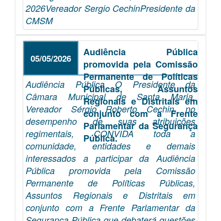
2026Vereador Sergio CechinPresidente da
CMSM
Audiência Pública
05/05/2026
promovida pela Comissão
Permanente de Políticas
Audiência Pública O Presidente da
Públicas, Assuntos
Câmara Municipal de Santa Maria,
Regionais e Distritais em
Vereador Sérgio Roberto Cechin, no
conjunto com a Frente
desempenho de suas atribuições
Parlamentar da Segurança
regimentais, CONVIDA toda a
Pública.
comunidade, entidades e demais
interessados a participar da Audiência
Pública promovida pela Comissão
Permanente de Políticas Públicas,
Assuntos Regionais e Distritais em
conjunto com a Frente Parlamentar da
Segurança Pública que debaterá questões