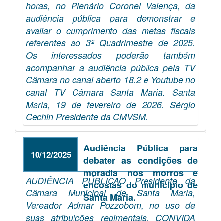
horas, no Plenário Coronel Valença, da
audiência pública para demonstrar e
avaliar o cumprimento das metas fiscais
referentes ao 3º Quadrimestre de 2025.
Os interessados poderão também
acompanhar a audiência pública pela TV
Câmara no canal aberto 18.2 e Youtube no
canal TV Câmara Santa Maria. Santa
Maria, 19 de fevereiro de 2026. Sérgio
Cechin Presidente da CMVSM.
Audiência Pública para
10/12/2025
debater as condições de
moradia nos morros e
AUDIÊNCIA PÚBLICAO Presidente da
encostas do município de
Câmara Municipal de Santa Maria,
Santa Maria.
Vereador Admar Pozzobom, no uso de
suas atribuições regimentais, CONVIDA