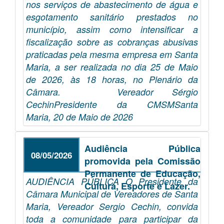
nos serviços de abastecimento de água e
esgotamento sanitário prestados no
município, assim como intensificar a
fiscalização sobre as cobranças abusivas
praticadas pela mesma empresa em Santa
Maria, a ser realizada no dia 25 de Maio
de 2026, às 18 horas, no Plenário da
Câmara. Vereador Sérgio
CechinPresidente da CMSMSanta
Maria, 20 de Maio de 2026
Audiência Pública
08/05/2026
promovida pela Comissão
Permanente de Educação,
AUDIÊNCIA PÚBLICA O Presidente da
Cultura, Esporte e Lazer.
Câmara Municipal de Vereadores de Santa
Maria, Vereador Sergio Cechin, convida
toda a comunidade para participar da