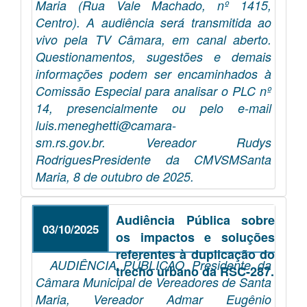
Maria (Rua Vale Machado, nº 1415,
Centro). A audiência será transmitida ao
vivo pela TV Câmara, em canal aberto.
Questionamentos, sugestões e demais
informações podem ser encaminhados à
Comissão Especial para analisar o PLC nº
14, presencialmente ou pelo e-mail
luis.meneghetti@camara-
sm.rs.gov.br. Vereador Rudys
RodriguesPresidente da CMVSMSanta
Maria, 8 de outubro de 2025.
Audiência Pública sobre
03/10/2025
os impactos e soluções
referentes à duplicação do
AUDIÊNCIA PÚBLICAO Presidente da
trecho urbano da RSC-287.
Câmara Municipal de Vereadores de Santa
Maria, Vereador Admar Eugênio