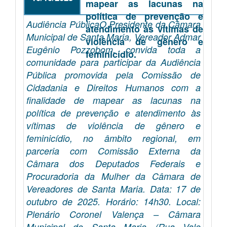
mapear as lacunas na
política de prevenção e
Audiência PúblicaO Presidente da Câmara
atendimento às vítimas de
Municipal de Santa Maria, Vereador Admar
violência de gênero e
Eugênio Pozzobom, convida toda a
feminicídio.
comunidade para participar da Audiência
Pública promovida pela Comissão de
Cidadania e Direitos Humanos com a
finalidade de mapear as lacunas na
política de prevenção e atendimento às
vítimas de violência de gênero e
feminicídio, no âmbito regional, em
parceria com Comissão Externa da
Câmara dos Deputados Federais e
Procuradoria da Mulher da Câmara de
Vereadores de Santa Maria. Data: 17 de
outubro de 2025. Horário: 14h30. Local:
Plenário Coronel Valença – Câmara
Municipal de Santa Maria (Rua Vale