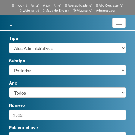
Início (1)
A+ (2)
A (3)
A- (4)
Acessibilidade (5)
Alto Contraste (6)
Webmail (7)
Mapa do Site (8)
VLibras (9)
Administrador
Toggle
navigatio
Tipo
Subtipo
Ano
Número
Palavra-chave