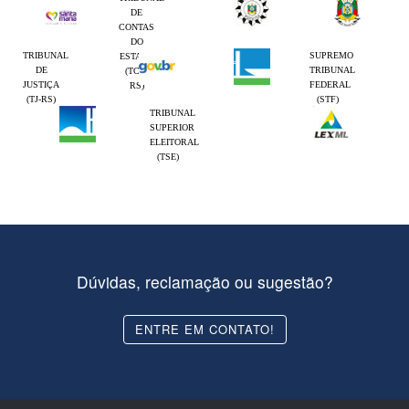
tratamento de esgoto (ETE) e a situação de tais obras.
DE
CONTAS
DO
TRIBUNAL
SUPREMO
ESTADO
DE
TRIBUNAL
(TCE-
JUSTIÇA
FEDERAL
RS)
(TJ-RS)
(STF)
TRIBUNAL
SUPERIOR
ELEITORAL
(TSE)
Dúvidas, reclamação ou sugestão?
ENTRE EM CONTATO!