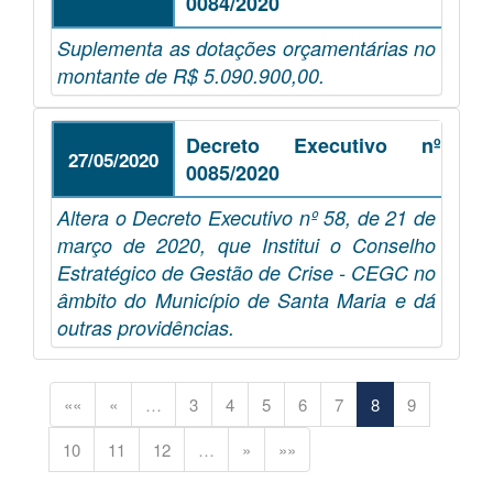
0084/2020
Suplementa as dotações orçamentárias no
montante de R$ 5.090.900,00.
Decreto Executivo nº
27/05/2020
0085/2020
Altera o Decreto Executivo nº 58, de 21 de
março de 2020, que Institui o Conselho
Estratégico de Gestão de Crise - CEGC no
âmbito do Município de Santa Maria e dá
outras providências.
««
«
…
3
4
5
6
7
8
9
10
11
12
…
»
»»