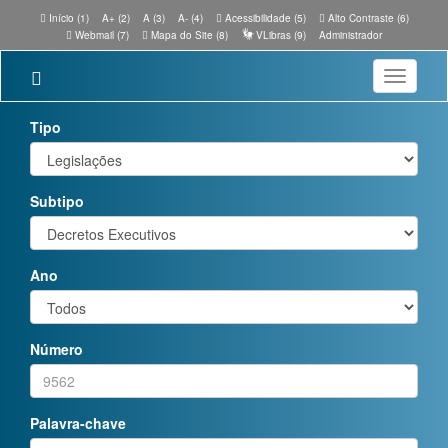
Início (1)
A+ (2)
A (3)
A- (4)
Acessibilidade (5)
Alto Contraste (6)
Webmail (7)
Mapa do Site (8)
VLibras (9)
Administrador
Toggle
navigatio
Tipo
Subtipo
Ano
Número
Palavra-chave