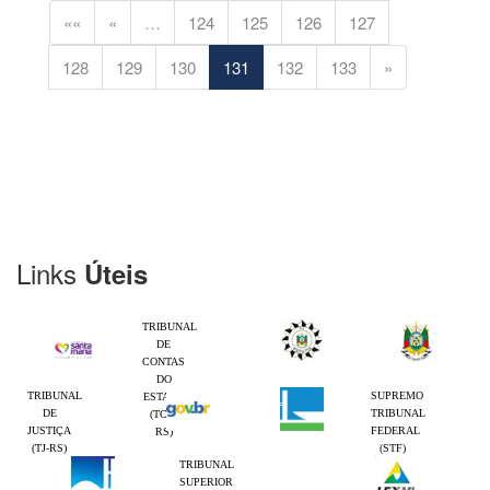
««
«
…
124
125
126
127
128
129
130
131
132
133
»
Links
Úteis
TRIBUNAL
DE
CONTAS
DO
TRIBUNAL
SUPREMO
ESTADO
DE
TRIBUNAL
(TCE-
JUSTIÇA
FEDERAL
RS)
(TJ-RS)
(STF)
TRIBUNAL
SUPERIOR