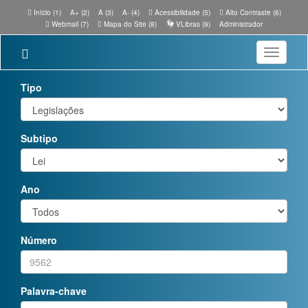
Início (1)
A+ (2)
A (3)
A- (4)
Acessibilidade (5)
Alto Contraste (6)
Webmail (7)
Mapa do Site (8)
VLibras (9)
Administrador
Toggle
navigatio
Tipo
Subtipo
Ano
Número
Palavra-chave