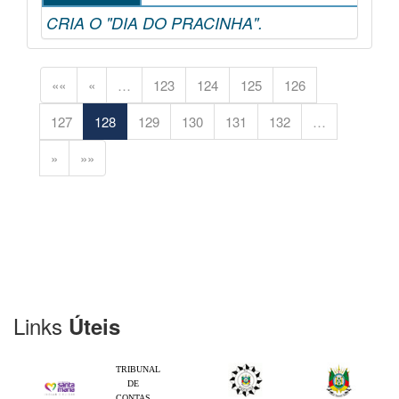
CRIA O "DIA DO PRACINHA".
««
«
…
123
124
125
126
127
128
129
130
131
132
…
»
»»
Links
Úteis
TRIBUNAL
DE
CONTAS