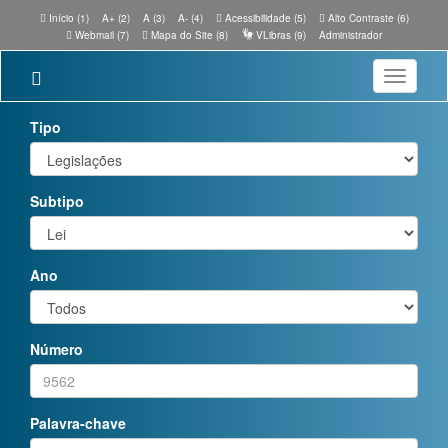
Início (1)
A+ (2)
A (3)
A- (4)
Acessibilidade (5)
Alto Contraste (6)
Webmail (7)
Mapa do Site (8)
VLibras (9)
Administrador
Toggle
navigatio
Tipo
Subtipo
Ano
Número
Palavra-chave