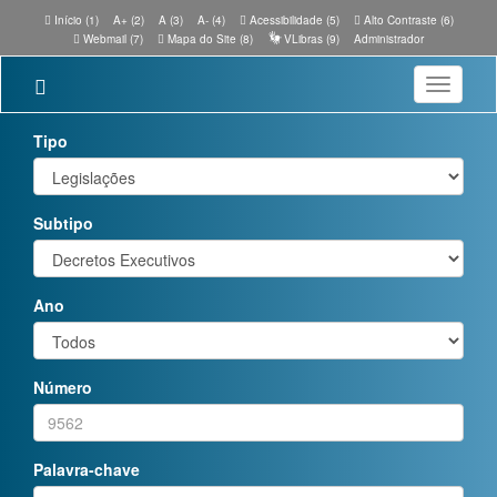
Início (1)
A+ (2)
A (3)
A- (4)
Acessibilidade (5)
Alto Contraste (6)
Webmail (7)
Mapa do Site (8)
VLibras (9)
Administrador
Toggle
navigatio
Tipo
Subtipo
Ano
Número
Palavra-chave