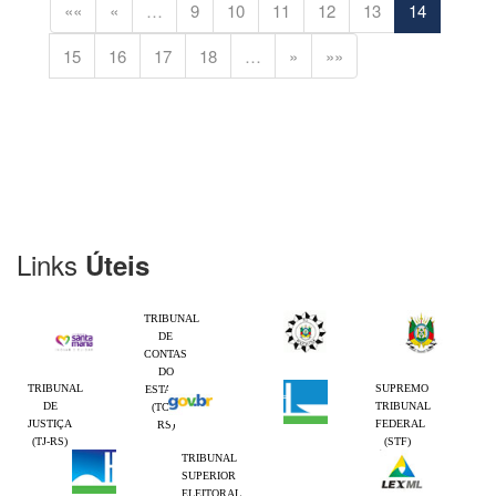
««
«
…
9
10
11
12
13
14
15
16
17
18
…
»
»»
Links
Úteis
TRIBUNAL
DE
CONTAS
DO
TRIBUNAL
SUPREMO
ESTADO
DE
TRIBUNAL
(TCE-
JUSTIÇA
FEDERAL
RS)
(TJ-RS)
(STF)
TRIBUNAL
SUPERIOR
ELEITORAL